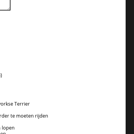
8
)
yorkse Terrier
der te moeten rijden
n lopen
pen