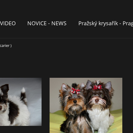
VIDEO
NOVICE - NEWS
Pražský krysařík - Pra
carier )