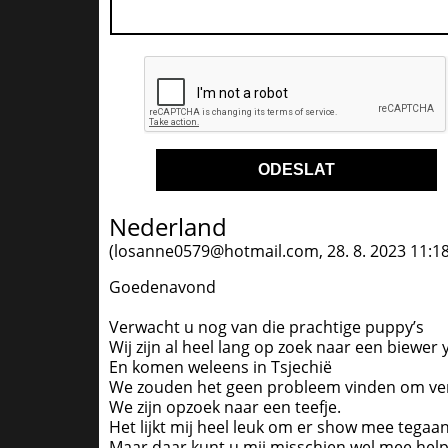
Nederland
(
losanne0579@hotmail.com
,
28. 8. 2023
11:1
Goedenavond
Verwacht u nog van die prachtige puppy’s
Wij zijn al heel lang op zoek naar een biewer 
En komen weleens in Tsjechië
We zouden het geen probleem vinden om ver
We zijn opzoek naar een teefje.
Het lijkt mij heel leuk om er show mee tegaa
Maar daar kunt u mij misschien wel mee hel