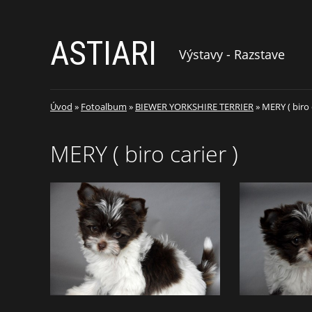
ASTIARI
Výstavy - Razstave
Úvod
»
Fotoalbum
»
BIEWER YORKSHIRE TERRIER
»
MERY ( biro 
MERY ( biro carier )